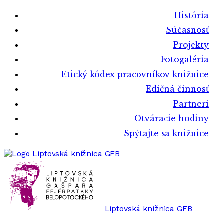
História
Súčasnosť
Projekty
Fotogaléria
Etický kódex pracovníkov knižnice
Edičná činnosť
Partneri
Otváracie hodiny
Spýtajte sa knižnice
Liptovská knižnica GFB
Liptovská knižnica GFB