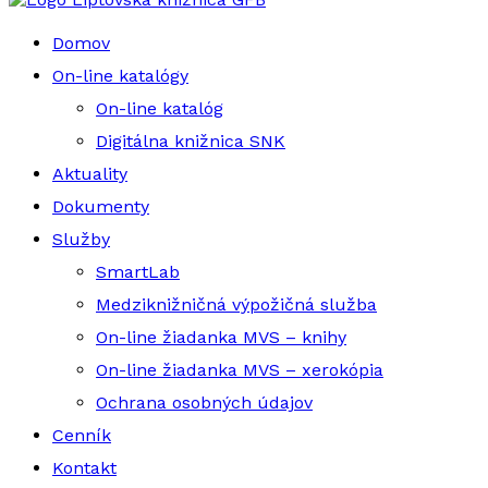
Domov
On-line katalógy
On-line katalóg
Digitálna knižnica SNK
Aktuality
Dokumenty
Služby
SmartLab
Medziknižničná výpožičná služba
On-line žiadanka MVS – knihy
On-line žiadanka MVS – xerokópia
Ochrana osobných údajov
Cenník
Kontakt