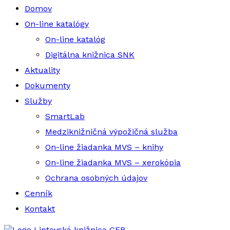
Domov
On-line katalógy
On-line katalóg
Digitálna knižnica SNK
Aktuality
Dokumenty
Služby
SmartLab
Medziknižničná výpožičná služba
On-line žiadanka MVS – knihy
On-line žiadanka MVS – xerokópia
Ochrana osobných údajov
Cenník
Kontakt
Liptovská knižnica GFB