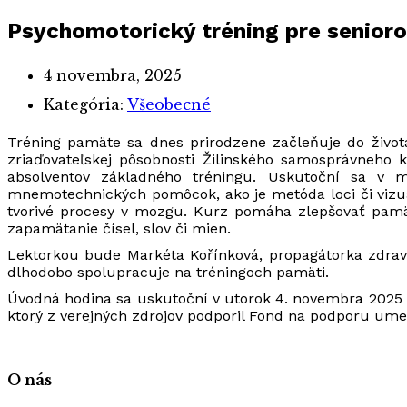
Psychomotorický tréning pre senior
4 novembra, 2025
Kategória:
Všeobecné
Tréning pamäte sa dnes prirodzene začleňuje do života
zriaďovateľskej pôsobnosti Žilinského samosprávneho 
absolventov základného tréningu. Uskutoční sa v
mnemotechnických pomôcok, ako je metóda loci či vizua
tvorivé procesy v mozgu. Kurz pomáha zlepšovať p
zapamätanie čísel, slov či mien.
Lektorkou bude Markéta Kořínková, propagátorka zdravé
dlhodobo spolupracuje na tréningoch pamäti.
Úvodná hodina sa uskutoční v utorok 4. novembra 2025 o
ktorý z verejných zdrojov podporil Fond na podporu umen
O nás