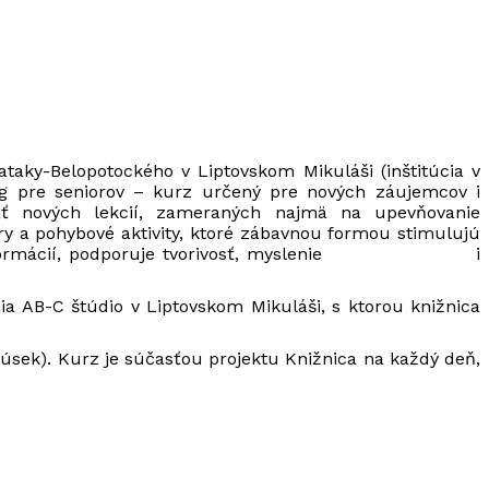
taky-Belopotockého v Liptovskom Mikuláši (inštitúcia v
ing pre seniorov – kurz určený pre nových záujemcov i
ť nových lekcií, zameraných najmä na upevňovanie
y a pohybové aktivity, ktoré zábavnou formou stimulujú
vania informácií, podporuje tvorivosť, myslenie i
a AB-C štúdio v Liptovskom Mikuláši, s ktorou knižnica
úsek). Kurz je súčasťou projektu Knižnica na každý deň,