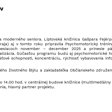
ov
 moderného seniora. Liptovská knižnica Gašpara Fejérpa
kraja) aj v tomto roku pripravila Psychomotorický trén
 mesiacoch november – december 2025 a prinesie pä
lizácia. Súčasťou programu budú aj psychomotorické hr
amäťové schopnosti, koncentráciu, rýchlosť vybavo
ho životného štýlu a zakladateľka Občianskeho združeni
 14.00 hod. v centrálnej budove knižnice (multimediálny 
ia, hlavný partner projektu.