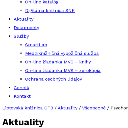
On-line katalóg
Digitálna knižnica SNK
Aktuality
Dokumenty
Služby
SmartLab
Medziknižničná výpožičná služba
On-line žiadanka MVS – knihy
On-line žiadanka MVS – xerokópia
Ochrana osobných údajov
Cenník
Kontakt
Liptovská knižnica GFB
/
Aktuality
/
Všeobecné
/
Psychom
Aktuality