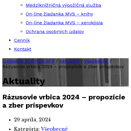
Medziknižničná výpožičná služba
On-line žiadanka MVS – knihy
On-line žiadanka MVS – xerokópia
Ochrana osobných údajov
Cenník
Kontakt
Liptovská knižnica GFB
/
Aktuality
/
Všeobecné
/
Rázusovie vrbica 2024 – propozície a zber príspevkov
Aktuality
Rázusovie vrbica 2024 – propozície
a zber príspevkov
29 apríla, 2024
Kategória:
Všeobecné