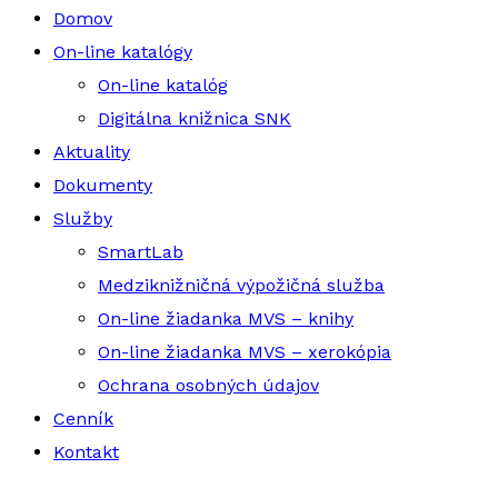
Domov
On-line katalógy
On-line katalóg
Digitálna knižnica SNK
Aktuality
Dokumenty
Služby
SmartLab
Medziknižničná výpožičná služba
On-line žiadanka MVS – knihy
On-line žiadanka MVS – xerokópia
Ochrana osobných údajov
Cenník
Kontakt