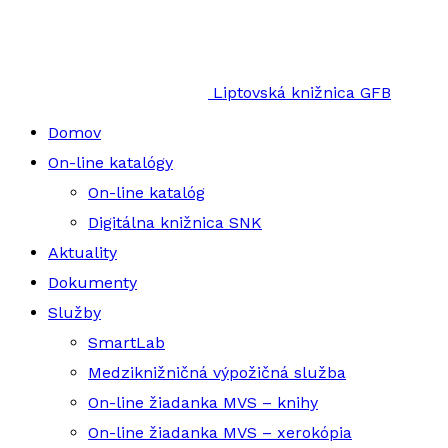
Liptovská knižnica GFB
Domov
On-line katalógy
On-line katalóg
Digitálna knižnica SNK
Aktuality
Dokumenty
Služby
SmartLab
Medziknižničná výpožičná služba
On-line žiadanka MVS – knihy
On-line žiadanka MVS – xerokópia