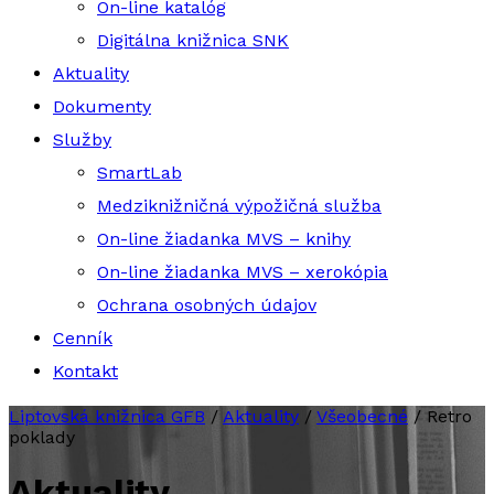
On-line katalóg
Digitálna knižnica SNK
Aktuality
Dokumenty
Služby
SmartLab
Medziknižničná výpožičná služba
On-line žiadanka MVS – knihy
On-line žiadanka MVS – xerokópia
Ochrana osobných údajov
Cenník
Kontakt
Liptovská knižnica GFB
/
Aktuality
/
Všeobecné
/
Retro
poklady
Aktuality