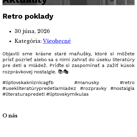
Retro poklady
30 júna, 2026
Kategória:
Všeobecné
Objavili sme krásne staré maňušky, ktoré si môžete
prísť pozrieť alebo sa s nimi zahrať do úseku literatúry
pre deti a mládež. Príďte si zaspomínať a zažiť kúsok
rozprávkovej nostalgie. 📚🎭
#liptovskakniznicagfb #manusky #retro
#usekliteratúrypredetiamladez #rozpravky #nostalgia
#literaturapredeti #liptovskymikulas
O nás