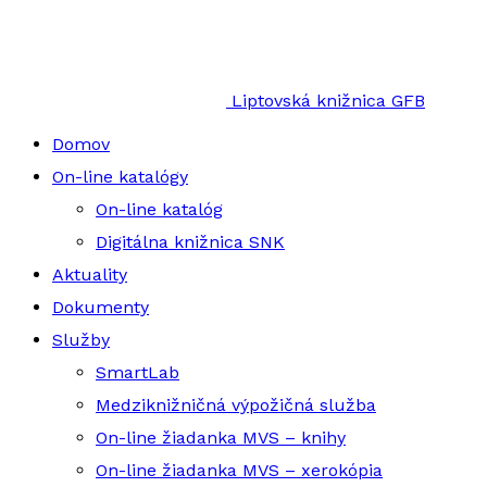
Liptovská knižnica GFB
Domov
On-line katalógy
On-line katalóg
Digitálna knižnica SNK
Aktuality
Dokumenty
Služby
SmartLab
Medziknižničná výpožičná služba
On-line žiadanka MVS – knihy
On-line žiadanka MVS – xerokópia