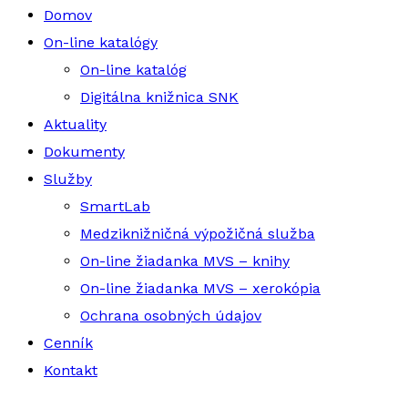
Domov
On-line katalógy
On-line katalóg
Digitálna knižnica SNK
Aktuality
Dokumenty
Služby
SmartLab
Medziknižničná výpožičná služba
On-line žiadanka MVS – knihy
On-line žiadanka MVS – xerokópia
Ochrana osobných údajov
Cenník
Kontakt