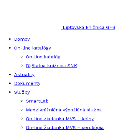
Liptovská knižnica GFB
Domov
On-line katalógy
On-line katalóg
Digitálna knižnica SNK
Aktuality
Dokumenty
Služby
SmartLab
Medziknižničná výpožičná služba
On-line žiadanka MVS – knihy
On-line žiadanka MVS – xerokópia