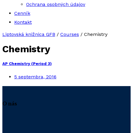
Ochrana osobných údajov
Cenník
Kontakt
Liptovská knižnica GFB
/
Courses
/
Chemistry
Chemistry
AP Chemistry (Period 3)
5 septembra, 2016
O nás