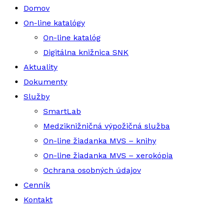
Domov
On-line katalógy
On-line katalóg
Digitálna knižnica SNK
Aktuality
Dokumenty
Služby
SmartLab
Medziknižničná výpožičná služba
On-line žiadanka MVS – knihy
On-line žiadanka MVS – xerokópia
Ochrana osobných údajov
Cenník
Kontakt