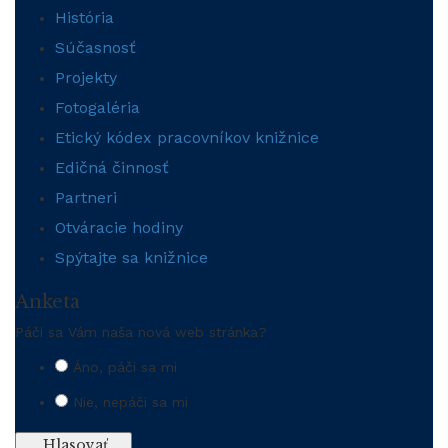
História
Súčasnosť
Projekty
Fotogaléria
Etický kódex pracovníkov knižnice
Edičná činnosť
Partneri
Otváracie hodiny
Spýtajte sa knižnice
Anketa
Páči sa Vám naša nová web stránka?
Áno, páči sa mi
Nie, nepáči sa mi