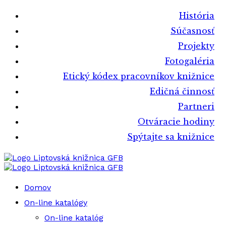
História
Súčasnosť
Projekty
Fotogaléria
Etický kódex pracovníkov knižnice
Edičná činnosť
Partneri
Otváracie hodiny
Spýtajte sa knižnice
Liptovská knižnica GFB
Liptovská knižnica GFB
Domov
On-line katalógy
On-line katalóg