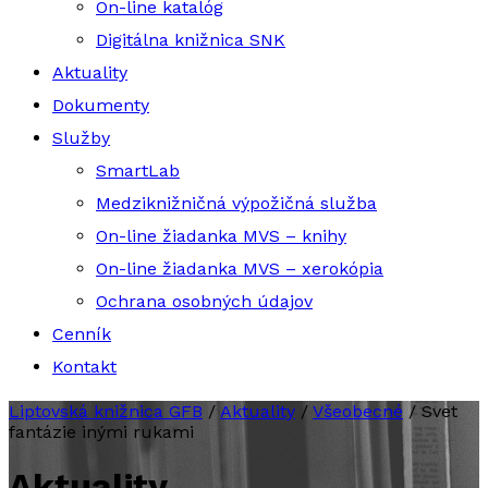
On-line katalóg
Digitálna knižnica SNK
Aktuality
Dokumenty
Služby
SmartLab
Medziknižničná výpožičná služba
On-line žiadanka MVS – knihy
On-line žiadanka MVS – xerokópia
Ochrana osobných údajov
Cenník
Kontakt
Liptovská knižnica GFB
/
Aktuality
/
Všeobecné
/
Svet
fantázie inými rukami
Aktuality