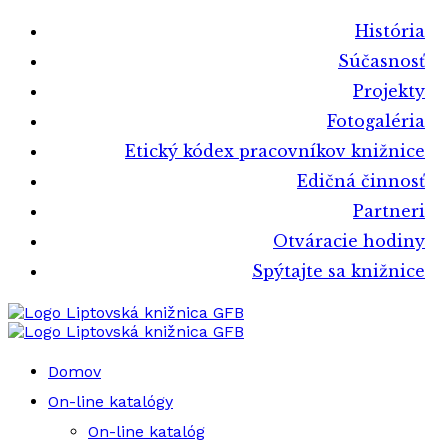
História
Súčasnosť
Projekty
Fotogaléria
Etický kódex pracovníkov knižnice
Edičná činnosť
Partneri
Otváracie hodiny
Spýtajte sa knižnice
Liptovská knižnica GFB
Liptovská knižnica GFB
Domov
On-line katalógy
On-line katalóg