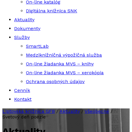
On-line katalóg
Digitálna knižnica SNK
Aktuality
Dokumenty
Služby
SmartLab
Medziknižničná výpožičná služba
On-line žiadanka MVS – knihy
On-line žiadanka MVS – xerokópia
Ochrana osobných údajov
Cenník
Kontakt
Liptovská knižnica GFB
/
Aktuality
/
Všeobecné
/
Svetový deň poézie
Aktuality