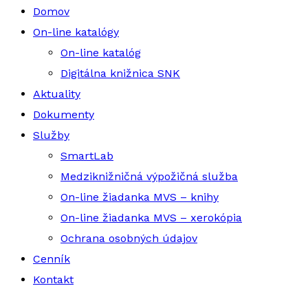
Domov
On-line katalógy
On-line katalóg
Digitálna knižnica SNK
Aktuality
Dokumenty
Služby
SmartLab
Medziknižničná výpožičná služba
On-line žiadanka MVS – knihy
On-line žiadanka MVS – xerokópia
Ochrana osobných údajov
Cenník
Kontakt