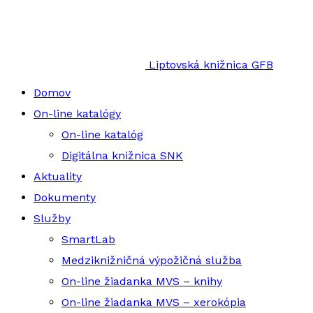
Liptovská knižnica GFB
Domov
On-line katalógy
On-line katalóg
Digitálna knižnica SNK
Aktuality
Dokumenty
Služby
SmartLab
Medziknižničná výpožičná služba
On-line žiadanka MVS – knihy
On-line žiadanka MVS – xerokópia