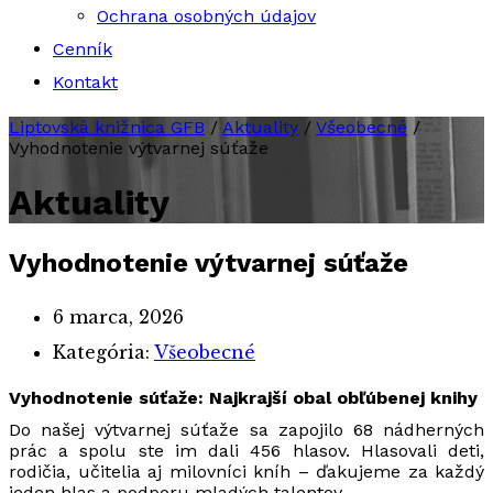
Ochrana osobných údajov
Cenník
Kontakt
Liptovská knižnica GFB
/
Aktuality
/
Všeobecné
/
Vyhodnotenie výtvarnej súťaže
Aktuality
Vyhodnotenie výtvarnej súťaže
6 marca, 2026
Kategória:
Všeobecné
Vyhodnotenie súťaže: Najkrajší obal obľúbenej knihy
Do našej výtvarnej súťaže sa zapojilo 68 nádherných
prác a spolu ste im dali 456 hlasov. Hlasovali deti,
rodičia, učitelia aj milovníci kníh – ďakujeme za každý
jeden hlas a podporu mladých talentov.