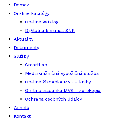
Domov
On-line katalógy
On-line katalóg
Digitálna knižnica SNK
Aktuality
Dokumenty
Služby
SmartLab
Medziknižničná výpožičná služba
On-line žiadanka MVS – knihy
On-line žiadanka MVS – xerokópia
Ochrana osobných údajov
Cenník
Kontakt