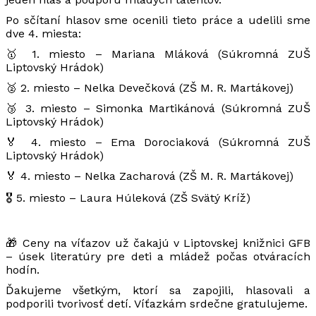
Po sčítaní hlasov sme ocenili tieto práce a udelili sme
dve 4. miesta:
🥇 1. miesto – Mariana Mláková (Súkromná ZUŠ
Liptovský Hrádok)
🥈 2. miesto – Nelka Devečková (ZŠ M. R. Martákovej)
🥉 3. miesto – Simonka Martikánová (Súkromná ZUŠ
Liptovský Hrádok)
🏅 4. miesto – Ema Dorociaková (Súkromná ZUŠ
Liptovský Hrádok)
🏅 4. miesto – Nelka Zacharová (ZŠ M. R. Martákovej)
🎖️ 5. miesto – Laura Húleková (ZŠ Svätý Kríž)
🎁 Ceny na víťazov už čakajú v Liptovskej knižnici GFB
– úsek literatúry pre deti a mládež počas otváracích
hodín.
Ďakujeme všetkým, ktorí sa zapojili, hlasovali a
podporili tvorivosť detí. Víťazkám srdečne gratulujeme.