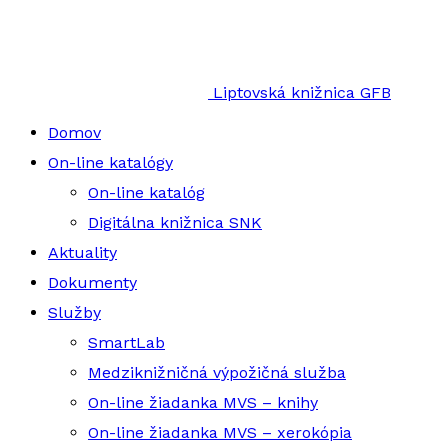
Liptovská knižnica GFB
Domov
On-line katalógy
On-line katalóg
Digitálna knižnica SNK
Aktuality
Dokumenty
Služby
SmartLab
Medziknižničná výpožičná služba
On-line žiadanka MVS – knihy
On-line žiadanka MVS – xerokópia