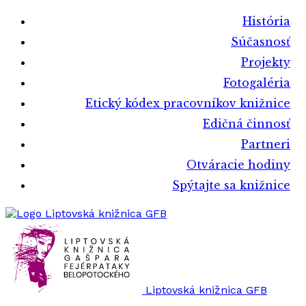
História
Súčasnosť
Projekty
Fotogaléria
Etický kódex pracovníkov knižnice
Edičná činnosť
Partneri
Otváracie hodiny
Spýtajte sa knižnice
Liptovská knižnica GFB
Liptovská knižnica GFB