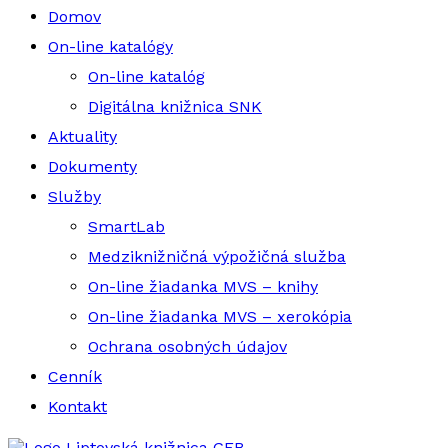
Domov
On-line katalógy
On-line katalóg
Digitálna knižnica SNK
Aktuality
Dokumenty
Služby
SmartLab
Medziknižničná výpožičná služba
On-line žiadanka MVS – knihy
On-line žiadanka MVS – xerokópia
Ochrana osobných údajov
Cenník
Kontakt
Liptovská knižnica GFB