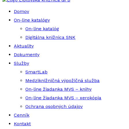
Domov
On-line katalógy
On-line katalóg
Digitálna knižnica SNK
Aktuality
Dokumenty
Služby
SmartLab
Medziknižničná výpožičná služba
On-line žiadanka MVS – knihy
On-line žiadanka MVS – xerokópia
Ochrana osobných údajov
Cenník
Kontakt