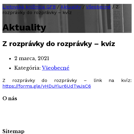
Liptovská knižnica GFB
/
Aktuality
/
Všeobecné
/
Z
rozprávky do rozprávky – kvíz
Aktuality
Z rozprávky do rozprávky – kvíz
2 marca, 2021
Kategória:
Všeobecné
Z rozprávky do rozprávky – link na kvíz:
https://forms.gle/yHDuYiur6UdTwJsC6
O nás
Sitemap