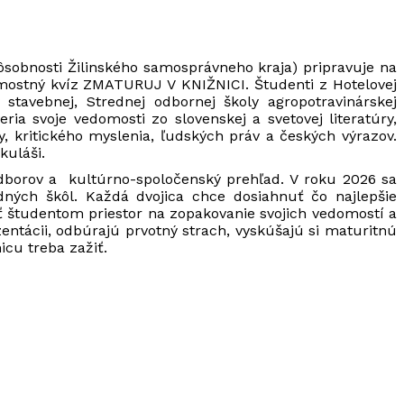
pôsobnosti Žilinského samosprávneho kraja) pripravuje na
omostný kvíz ZMATURUJ V KNIŽNICI. Študenti z Hotelovej
 stavebnej, Strednej odbornej školy agropotravinárskej
a svoje vedomosti zo slovenskej a svetovej literatúry,
y, kritického myslenia, ľudských práv a českých výrazov.
kuláši.
odborov a kultúrno-spoločenský prehľad. V roku 2026 sa
dných škôl. Každá dvojica chce dosiahnuť čo najlepšie
ť študentom priestor na zopakovanie svojich vedomostí a
zentácii, odbúrajú prvotný strach, vyskúšajú si maturitnú
icu treba zažiť.