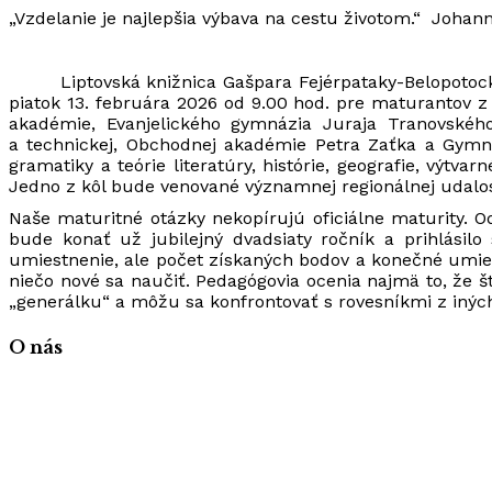
„Vzdelanie je najlepšia výbava na cestu životom.“ Joha
Liptovská knižnica Gašpara Fejérpataky-Belopotock
piatok 13. februára 2026 od 9.00 hod. pre maturantov 
akadémie, Evanjelického gymnázia Juraja Tranovského, 
a technickej, Obchodnej akadémie Petra Zaťka a Gymnáz
gramatiky a teórie literatúry, histórie, geografie, výt
Jedno z kôl bude venované významnej regionálnej udalos
Naše maturitné otázky nekopírujú oficiálne maturity. 
bude konať už jubilejný dvadsiaty ročník a prihlásil
umiestnenie, ale počet získaných bodov a konečné umies
niečo nové sa naučiť. Pedagógovia ocenia najmä to, že št
„generálku“ a môžu sa konfrontovať s rovesníkmi z iných
O nás