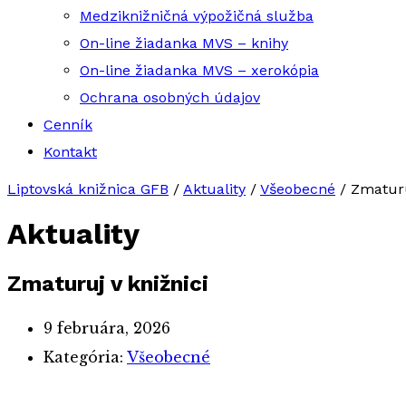
Medziknižničná výpožičná služba
On-line žiadanka MVS – knihy
On-line žiadanka MVS – xerokópia
Ochrana osobných údajov
Cenník
Kontakt
Liptovská knižnica GFB
/
Aktuality
/
Všeobecné
/
Zmaturu
Aktuality
Zmaturuj v knižnici
9 februára, 2026
Kategória:
Všeobecné