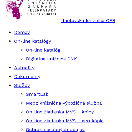
Liptovská knižnica GFB
Domov
On-line katalógy
On-line katalóg
Digitálna knižnica SNK
Aktuality
Dokumenty
Služby
SmartLab
Medziknižničná výpožičná služba
On-line žiadanka MVS – knihy
On-line žiadanka MVS – xerokópia
Ochrana osobných údajov