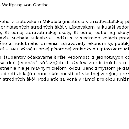
nn Wolfgang von Goethe
ého v Liptovskom Mikuláši (inštitúcia v zriaďovateľskej 
z prihlásených stredných škôl v Liptovskom Mikuláši ved
Strednej zdravotníckej školy, Strednej odbornej školy
ia Michala Miloslava Hodžu si v siedmich kolách preveri
varného a hudobného umenia, zdravovedy, ekonomiky, politik
ti – 740. výročiu prvej písomnej zmienky o Liptovskom Mi
Od študentov očakávame širšie vedomosti z jednotlivých 
o sa doň jedenásť súťažných družstiev zo siedmich stre
tnenie nie je hlavným cieľom kvízu. Jeho zmyslom je da
udenti získajú cenné skúsenosti pri vlastnej verejnej pre
 stredných škôl. Podujatie sa koná v rámci projektu Knižn