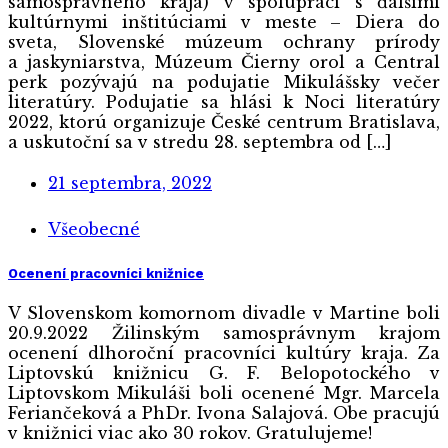
samosprávneho kraja) v spolupráci s ďalšími
kultúrnymi inštitúciami v meste – Diera do
sveta, Slovenské múzeum ochrany prírody
a jaskyniarstva, Múzeum Čierny orol a Central
perk pozývajú na podujatie Mikulášsky večer
literatúry. Podujatie sa hlási k Noci literatúry
2022, ktorú organizuje České centrum Bratislava,
a uskutoční sa v stredu 28. septembra od […]
21 septembra, 2022
Všeobecné
Ocenení pracovníci knižnice
V Slovenskom komornom divadle v Martine boli
20.9.2022 Žilinským samosprávnym krajom
ocenení dlhoroční pracovníci kultúry kraja. Za
Liptovskú knižnicu G. F. Belopotockého v
Liptovskom Mikuláši boli ocenené Mgr. Marcela
Feriančeková a PhDr. Ivona Salajová. Obe pracujú
v knižnici viac ako 30 rokov. Gratulujeme!