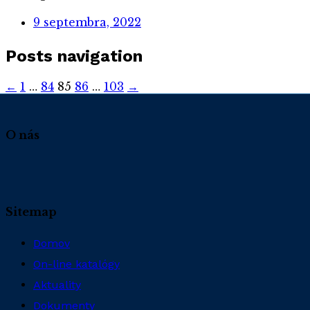
9 septembra, 2022
Posts navigation
←
1
…
84
85
86
…
103
→
O nás
Sitemap
Domov
On-line katalógy
Aktuality
Dokumenty