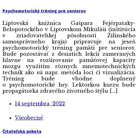
Psychomotorický tréning pre seniorov
Liptovská knižnica Gašpara Fejérpataky-
Belopotockého v Liptovskom Mikuláši (inštitúcia
v zriaďovateľskej pôsobnosti Žilinského
samosprávneho kraja) pripravuje na jeseň
psychomotorický tréning pamäti pre seniorov.
Bude pozostávať z desiatich lekcií zameraných
hlavne na rozširovanie pamäťovej kapacity
mozgu využitím rôznych mnemotechnických
techník ako sú napr. metóda loci či vizualizácia.
Tréning bude vhodne doplnený
o psychomotorické hry. Lektorkou kurzu bude
propagátorka zdravého životného štýlu […]
14 septembra, 2022
Všeobecné
Čitateľská anketa