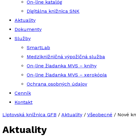
On-line katalóg
Digitálna knižnica SNK
Aktuality
Dokumenty
Služby
SmartLab
Medziknižničná výpožičná služba
On-line žiadanka MVS – knihy
On-line žiadanka MVS – xerokópia
Ochrana osobných údajov
Cenník
Kontakt
Liptovská knižnica GFB
/
Aktuality
/
Všeobecné
/
Nové kn
Aktuality