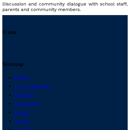
Discussion and community dialogue with school staff,
parents and community members.
O nás
Sitemap
Domov
On-line katalógy
Aktuality
Dokumenty
Služby
Cenník
Kontakt