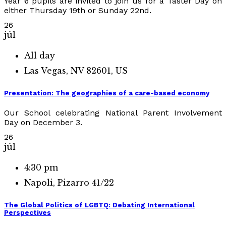
Year 6 pupils are invited to join us for a Taster Day on
either Thursday 19th or Sunday 22nd.
26
júl
All day
Las Vegas, NV 82601, US
Presentation: The geographies of a care-based economy
Our School celebrating National Parent Involvement
Day on December 3.
26
júl
4:30 pm
Napoli, Pizarro 41/22
The Global Politics of LGBTQ: Debating International
Perspectives