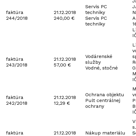
J
Servis PC
J
faktúra
21.12.2018
techniky
N
244/2018
240,00 €
Servis PC
A
techniky
1
L
I
L
v
Vodárenské
s
faktúra
21.12.2018
služby
R
243/2018
57,00 €
Vodné, stočné
0
M
I
M
Ochrana objektu
v
faktúra
21.12.2018
Pult centrálnej
P
242/2018
12,29 €
ochrany
B
I
V
s.
faktúra
21.12.2018
Nákup materiálu
S