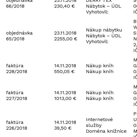
objednávka
23.11.2018
DERRY TEX
Š
66/2018
230,40 €
Nábytok – ÚDL
0
Vyhotovil:
I
B
W
Nákup nábytku
objednávka
23.11.2018
S
Nábytok – ÚDL
65/2018
2255,00 €
N
Vyhotovil:
2
I
M
faktúra
14.11.2018
Nákup kníh
G
228/2018
550,05 €
Nákup kníh
0
I
M
faktúra
14.11.2018
Nákup kníh
G
227/2018
1013,00 €
Nákup kníh
0
I
P
Internetové
U
faktúra
14.11.2018
služby
0
226/2018
39,50 €
Doména knižnice
M
I