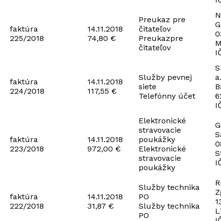
N
Preukaz pre
G
faktúra
14.11.2018
čitateľov
0
225/2018
74,80 €
Preukazpre
M
čitateľov
I
S
Služby pevnej
a
faktúra
14.11.2018
siete
B
224/2018
117,55 €
Telefónny účet
6
I
Elektronické
G
stravovacie
S
faktúra
14.11.2018
poukážky
0
223/2018
972,00 €
Elektronické
S
stravovacie
I
poukážky
R
Služby technika
Z
faktúra
14.11.2018
PO
1
222/2018
31,87 €
Služby technika
L
PO
I