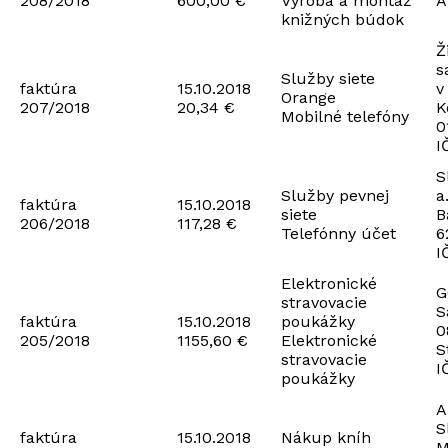
208/2018
600,00 €
Výroba a montáž
A
knižných búdok
Ž
s
Služby siete
faktúra
15.10.2018
v
Orange
207/2018
20,34 €
K
Mobilné telefóny
0
I
S
Služby pevnej
a
faktúra
15.10.2018
siete
B
206/2018
117,28 €
Telefónny účet
6
I
Elektronické
G
stravovacie
S
faktúra
15.10.2018
poukážky
0
205/2018
1155,60 €
Elektronické
S
stravovacie
I
poukážky
A
S
faktúra
15.10.2018
Nákup kníh
M