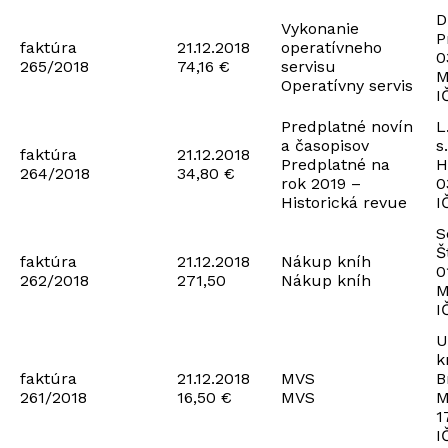
D
Vykonanie
P
faktúra
21.12.2018
operatívneho
0
265/2018
74,16 €
servisu
M
Operatívny servis
I
Predplatné novín
L
a časopisov
s.
faktúra
21.12.2018
Predplatné na
H
264/2018
34,80 €
rok 2019 –
0
Historická revue
I
S
Š
faktúra
21.12.2018
Nákup kníh
0
262/2018
271,50
Nákup kníh
M
I
U
k
faktúra
21.12.2018
MVS
B
261/2018
16,50 €
MVS
M
1
I