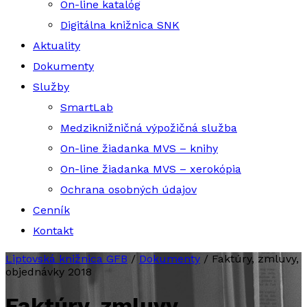
On-line katalóg
Digitálna knižnica SNK
Aktuality
Dokumenty
Služby
SmartLab
Medziknižničná výpožičná služba
On-line žiadanka MVS – knihy
On-line žiadanka MVS – xerokópia
Ochrana osobných údajov
Cenník
Kontakt
Liptovská knižnica GFB
/
Dokumenty
/
Faktúry, zmluvy,
objednávky 2018
Faktúry, zmluvy,