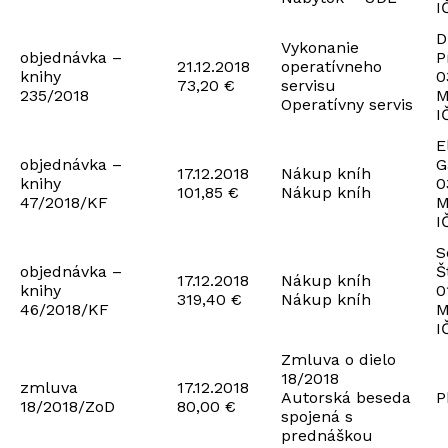
I
D
Vykonanie
objednávka –
P
21.12.2018
operatívneho
knihy
0
73,20 €
servisu
235/2018
M
Operatívny servis
I
E
objednávka –
G
17.12.2018
Nákup kníh
knihy
0
101,85 €
Nákup kníh
47/2018/KF
M
I
S
objednávka –
Š
17.12.2018
Nákup kníh
knihy
0
319,40 €
Nákup kníh
46/2018/KF
M
I
Zmluva o dielo
18/2018
zmluva
17.12.2018
Autorská beseda
P
18/2018/ZoD
80,00 €
spojená s
prednáškou