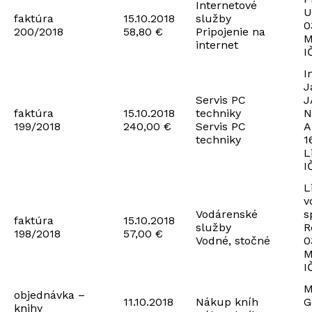
Internetové
U
faktúra
15.10.2018
služby
0
200/2018
58,80 €
Pripojenie na
M
internet
I
I
J
Servis PC
J
faktúra
15.10.2018
techniky
N
199/2018
240,00 €
Servis PC
A
techniky
1
L
I
L
v
Vodárenské
s
faktúra
15.10.2018
služby
R
198/2018
57,00 €
Vodné, stočné
0
M
I
M
objednávka –
11.10.2018
Nákup kníh
G
knihy