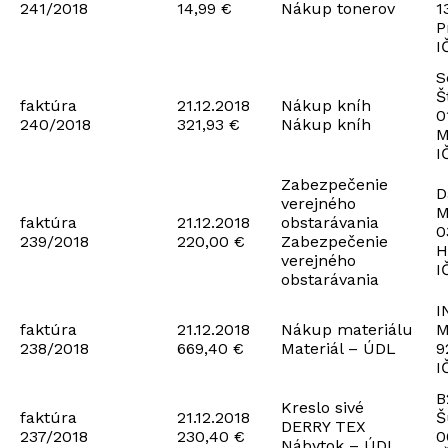
241/2018
14,99 €
Nákup tonerov
1
P
I
S
Š
faktúra
21.12.2018
Nákup kníh
0
240/2018
321,93 €
Nákup kníh
M
I
Zabezpečenie
D
verejného
M
faktúra
21.12.2018
obstarávania
0
239/2018
220,00 €
Zabezpečenie
H
verejného
I
obstarávania
I
faktúra
21.12.2018
Nákup materiálu
M
238/2018
669,40 €
Materiál – ÚDL
9
I
B
Kreslo sivé
faktúra
21.12.2018
Š
DERRY TEX
237/2018
230,40 €
0
Nábytok – ÚDL