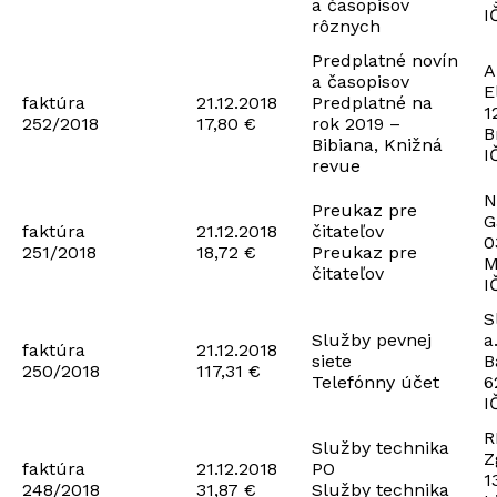
a časopisov
I
rôznych
Predplatné novín
A
a časopisov
E
faktúra
21.12.2018
Predplatné na
1
252/2018
17,80 €
rok 2019 –
B
Bibiana, Knižná
I
revue
N
Preukaz pre
G
faktúra
21.12.2018
čitateľov
0
251/2018
18,72 €
Preukaz pre
M
čitateľov
I
S
Služby pevnej
a
faktúra
21.12.2018
siete
B
250/2018
117,31 €
Telefónny účet
6
I
R
Služby technika
Z
faktúra
21.12.2018
PO
1
248/2018
31,87 €
Služby technika