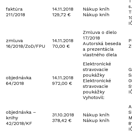
T
s.
faktúra
14.11.2018
Nákup kníh
T
211/2018
129,72 €
Nákup kníh
1
I
Zmluva o dielo
17/2018
zmluva
14.11.2018
P
Autorská beseda
16/2018/ZoD/FPU
70,00 €
Z
a prezentácia
vlastného diela
Elektronické
stravovacie
G
poukážky
S
objednávka
14.11.2018
Elektronické
0
64/2018
972,00 €
stravovacie
S
poukážky
I
Vyhotovil:
A
objednávka –
S
31.10.2018
Nákup kníh
knihy
M
378,42 €
Nákup kníh
42/2018/KF
8
I