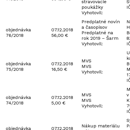
stravovacie
S
poukážky
I
Vyhotovil:
Predplatné novín
N
a časopisov
H
objednávka
07.12.2018
Predplatné na
B
76/2018
56,00 €
rok 2019 – Šarm
8
Vyhotovil:
I
U
k
MVS
objednávka
07.12.2018
B
MVS
75/2018
16,50 €
M
Vyhotovil:
1
I
M
MVS
v
objednávka
07.12.2018
MVS
K
74/2018
5,00 €
Vyhotovil:
7
I
S
Nákup materiálu
P
objednávka
07.12.2018