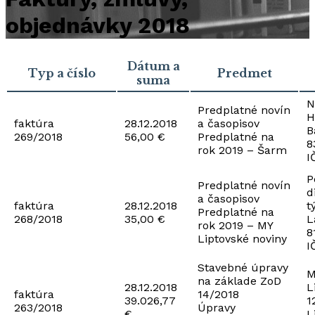
objednávky 2018
Dátum a
Typ a číslo
Predmet
suma
N
Predplatné novín
H
faktúra
28.12.2018
a časopisov
B
269/2018
56,00 €
Predplatné na
8
rok 2019 – Šarm
I
P
Predplatné novín
d
a časopisov
faktúra
28.12.2018
t
Predplatné na
268/2018
35,00 €
L
rok 2019 – MY
8
Liptovské noviny
I
Stavebné úpravy
M
na základe ZoD
28.12.2018
L
faktúra
14/2018
39.026,77
1
263/2018
Úpravy
€
L