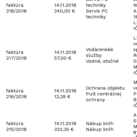
faktúra
14.11.2018
techniky
N
218/2018
240,00 €
Servis PC
A
techniky
1
L
I
L
v
Vodárenské
s
faktúra
14.11.2018
služby
R
217/2018
57,00 €
Vodné, stočné
0
M
I
M
Ochrana objektu
v
faktúra
14.11.2018
Pult centrálnej
P
216/2018
12,29 €
ochrany
B
I
A
S
faktúra
14.11.2018
Nákup kníh
M
215/2018
322,35 €
Nákup kníh
8