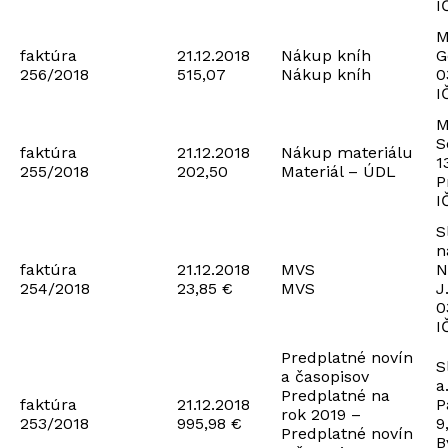
I
M
faktúra
21.12.2018
Nákup kníh
G
256/2018
515,07
Nákup kníh
0
I
M
S
faktúra
21.12.2018
Nákup materiálu
1
255/2018
202,50
Materiál – ÚDL
P
I
S
n
faktúra
21.12.2018
MVS
N
254/2018
23,85 €
MVS
J
0
I
Predplatné novín
S
a časopisov
a
Predplatné na
faktúra
21.12.2018
P
rok 2019 –
253/2018
995,98 €
9
Predplatné novín
B