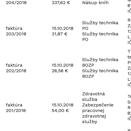
204/2018
337,62 €
Nákup kníh
8
I
R
Služby technika
Z
faktúra
15.10.2018
PO
1
203/2018
31,87 €
Služby technika
L
PO
I
T
t
Služby technika
P
faktúra
15.10.2018
BOZP
Z
202/2018
26,56 €
Služby technika
1
BOZP
L
I
Zdravotná
T
služba
S
faktúra
15.10.2018
Zabezpečenie
R
201/2018
54,00 €
pracovnej
8
zdravotnej
I
služby
P