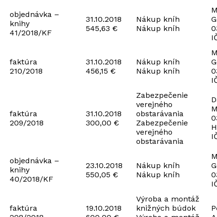
M
objednávka –
31.10.2018
Nákup kníh
G
knihy
545,63 €
Nákup kníh
0
41/2018/KF
I
M
faktúra
31.10.2018
Nákup kníh
G
210/2018
456,15 €
Nákup kníh
0
I
Zabezpečenie
D
verejného
M
faktúra
31.10.2018
obstarávania
0
209/2018
300,00 €
Zabezpečenie
H
verejného
I
obstarávania
M
objednávka –
23.10.2018
Nákup kníh
G
knihy
550,05 €
Nákup kníh
0
40/2018/KF
I
Výroba a montáž
faktúra
19.10.2018
knižných búdok
P