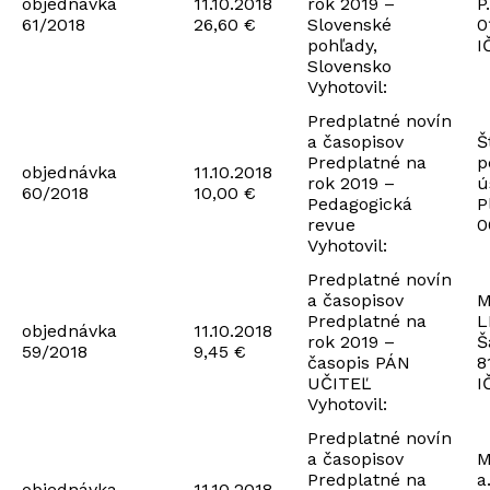
objednávka
11.10.2018
rok 2019 –
P
61/2018
26,60 €
Slovenské
0
pohľady,
I
Slovensko
Vyhotovil:
Predplatné novín
a časopisov
Š
Predplatné na
p
objednávka
11.10.2018
rok 2019 –
ú
60/2018
10,00 €
Pedagogická
P
revue
0
Vyhotovil:
Predplatné novín
a časopisov
M
Predplatné na
L
objednávka
11.10.2018
rok 2019 –
Š
59/2018
9,45 €
časopis PÁN
8
UČITEĽ
I
Vyhotovil:
Predplatné novín
a časopisov
M
Predplatné na
a
objednávka
11.10.2018