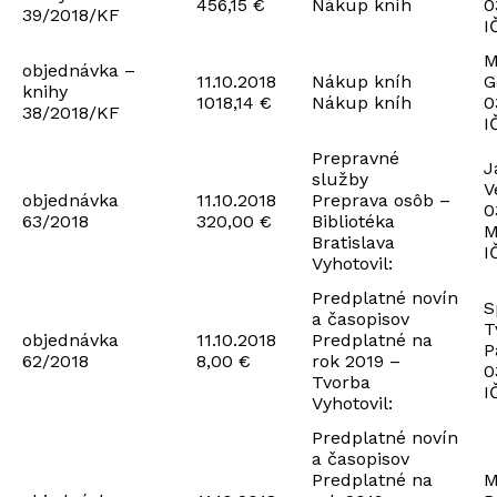
456,15 €
Nákup kníh
0
39/2018/KF
I
M
objednávka –
11.10.2018
Nákup kníh
G
knihy
1018,14 €
Nákup kníh
0
38/2018/KF
I
Prepravné
J
služby
V
objednávka
11.10.2018
Preprava osôb –
0
63/2018
320,00 €
Bibliotéka
M
Bratislava
I
Vyhotovil:
Predplatné novín
S
a časopisov
T
objednávka
11.10.2018
Predplatné na
P
62/2018
8,00 €
rok 2019 –
0
Tvorba
I
Vyhotovil:
Predplatné novín
a časopisov
Predplatné na
M