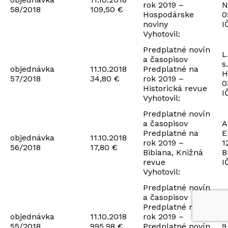
rok 2019 –
N
58/2018
109,50 €
Hospodárske
0
noviny
I
Vyhotovil:
Predplatné novín
L
a časopisov
s.
objednávka
11.10.2018
Predplatné na
H
57/2018
34,80 €
rok 2019 –
0
Historická revue
I
Vyhotovil:
Predplatné novín
a časopisov
A
Predplatné na
E
objednávka
11.10.2018
rok 2019 –
1
56/2018
17,80 €
Bibiana, Knižná
B
revue
I
Vyhotovil:
Predplatné novín
a časopisov
S
Predplatné na
a
objednávka
11.10.2018
rok 2019 –
P
55/2018
995,98 €
Predplatné novín
9