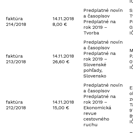
I
Predplatné novín
S
a časopisov
T
faktúra
14.11.2018
Predplatné na
P
214/2018
8,00 €
rok 2019 –
0
Tvorba
I
Predplatné novín
a časopisov
M
Predplatné na
faktúra
14.11.2018
P
rok 2019 –
213/2018
26,60 €
0
Slovenské
I
pohľady,
Slovensko
Predplatné novín
E
a časopisov
o
Predplatné na
z
faktúra
14.11.2018
rok 2019 –
T
212/2018
15,00 €
Ekonomická
9
revue
B
cestovného
I
ruchu