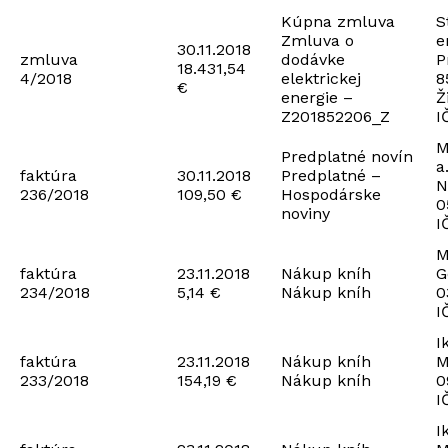
Kúpna zmluva
S
Zmluva o
e
30.11.2018
zmluva
dodávke
P
18.431,54
4/2018
elektrickej
8
€
energie –
Ž
Z201852206_Z
I
M
Predplatné novín
a
faktúra
30.11.2018
Predplatné –
N
236/2018
109,50 €
Hospodárske
0
noviny
I
M
faktúra
23.11.2018
Nákup kníh
G
234/2018
5,14 €
Nákup kníh
0
I
I
faktúra
23.11.2018
Nákup kníh
M
233/2018
154,19 €
Nákup kníh
0
I
I