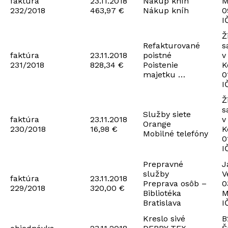
faktúra
23.11.2018
Nákup kníh
M
232/2018
463,97 €
Nákup kníh
0
I
Ž
Refakturované
s
faktúra
23.11.2018
poistné
v
231/2018
828,34 €
Poistenie
K
majetku …
0
I
Ž
s
Služby siete
faktúra
23.11.2018
v
Orange
230/2018
16,98 €
K
Mobilné telefóny
0
I
Prepravné
J
služby
V
faktúra
23.11.2018
Preprava osôb –
0
229/2018
320,00 €
Bibliotéka
M
Bratislava
I
Kreslo sivé
B