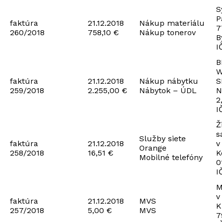
S
P
faktúra
21.12.2018
Nákup materiálu
7
260/2018
758,10 €
Nákup tonerov
B
I
B
W
faktúra
21.12.2018
Nákup nábytku
S
259/2018
2.255,00 €
Nábytok – ÚDL
N
2
I
Ž
s
Služby siete
faktúra
21.12.2018
v
Orange
258/2018
16,51 €
K
Mobilné telefóny
0
I
M
v
faktúra
21.12.2018
MVS
K
257/2018
5,00 €
MVS
7