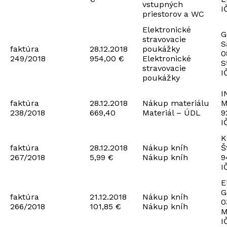
vstupných
I
priestorov a WC
Elektronické
G
stravovacie
S
faktúra
28.12.2018
poukážky
0
249/2018
954,00 €
Elektronické
S
stravovacie
I
poukážky
I
faktúra
28.12.2018
Nákup materiálu
M
238/2018
669,40
Materiál – ÚDL
9
I
K
faktúra
28.12.2018
Nákup kníh
Š
267/2018
5,99 €
Nákup kníh
9
I
E
G
faktúra
21.12.2018
Nákup kníh
0
266/2018
101,85 €
Nákup kníh
M
I