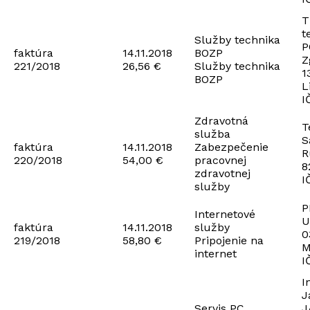
T
t
Služby technika
P
faktúra
14.11.2018
BOZP
Z
221/2018
26,56 €
Služby technika
1
BOZP
L
I
Zdravotná
T
služba
S
faktúra
14.11.2018
Zabezpečenie
R
220/2018
54,00 €
pracovnej
8
zdravotnej
I
služby
P
Internetové
U
faktúra
14.11.2018
služby
0
219/2018
58,80 €
Pripojenie na
M
internet
I
I
J
Servis PC
J