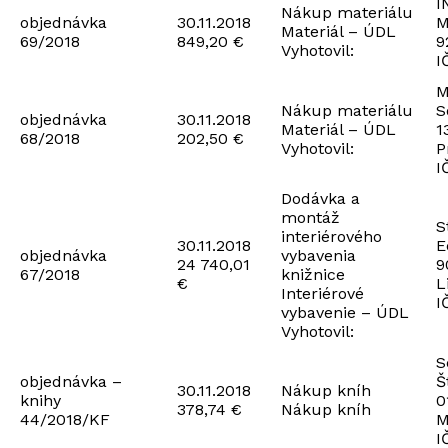
I
Nákup materiálu
objednávka
30.11.2018
M
Materiál – ÚDL
69/2018
849,20 €
9
Vyhotovil:
I
M
Nákup materiálu
S
objednávka
30.11.2018
Materiál – ÚDL
1
68/2018
202,50 €
Vyhotovil:
P
I
Dodávka a
montáž
S
interiérového
30.11.2018
E
objednávka
vybavenia
24 740,01
9
67/2018
knižnice
€
L
Interiérové
I
vybavenie – ÚDL
Vyhotovil:
S
objednávka –
Š
30.11.2018
Nákup kníh
knihy
0
378,74 €
Nákup kníh
44/2018/KF
M
I