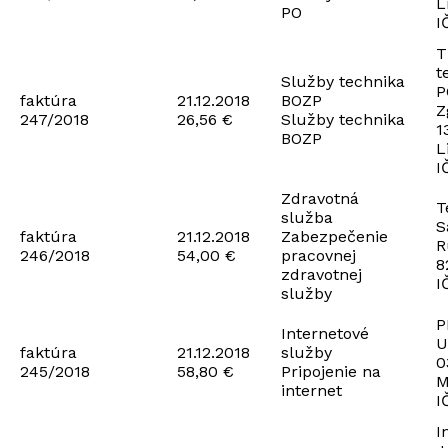
L
PO
I
T
t
Služby technika
P
faktúra
21.12.2018
BOZP
Z
247/2018
26,56 €
Služby technika
1
BOZP
L
I
Zdravotná
T
služba
S
faktúra
21.12.2018
Zabezpečenie
R
246/2018
54,00 €
pracovnej
8
zdravotnej
I
služby
P
Internetové
U
faktúra
21.12.2018
služby
0
245/2018
58,80 €
Pripojenie na
M
internet
I
I