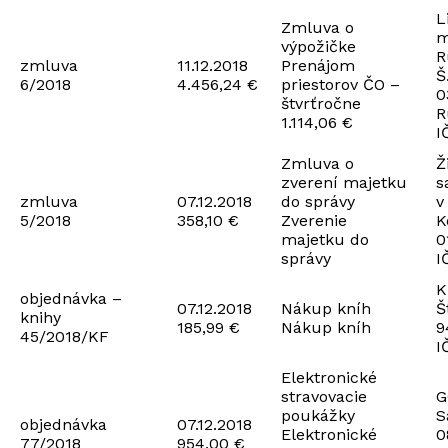
L
Zmluva o
m
výpožičke
R
zmluva
11.12.2018
Prenájom
Š
6/2018
4.456,24 €
priestorov ČO –
0
štvrťročne
R
1.114,06 €
I
Zmluva o
Ž
zverení majetku
s
zmluva
07.12.2018
do správy
v
5/2018
358,10 €
Zverenie
K
majetku do
0
správy
I
K
objednávka –
07.12.2018
Nákup kníh
Š
knihy
185,99 €
Nákup kníh
9
45/2018/KF
I
Elektronické
stravovacie
G
poukážky
S
objednávka
07.12.2018
Elektronické
0
77/2018
954,00 €