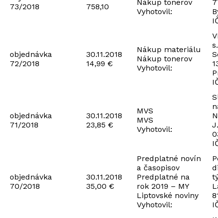
Nákup tonerov
7
73/2018
758,10
Vyhotovil:
B
I
V
s.
Nákup materiálu
objednávka
30.11.2018
S
Nákup tonerov
72/2018
14,99 €
1
Vyhotovil:
P
I
S
n
MVS
objednávka
30.11.2018
N
MVS
71/2018
23,85 €
J
Vyhotovil:
0
I
Predplatné novín
P
a časopisov
d
objednávka
30.11.2018
Predplatné na
t
70/2018
35,00 €
rok 2019 – MY
L
Liptovské noviny
8
Vyhotovil:
I