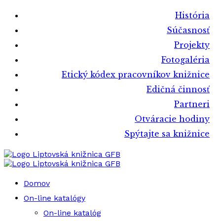
História
Súčasnosť
Projekty
Fotogaléria
Etický kódex pracovníkov knižnice
Edičná činnosť
Partneri
Otváracie hodiny
Spýtajte sa knižnice
Liptovská knižnica GFB
Liptovská knižnica GFB
Domov
On-line katalógy
On-line katalóg