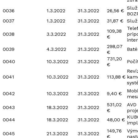
Služ
0036
1.3.2022
31.3.2022
26,56 €
BOZ
0037
1.3.2022
31.3.2022
31,87 €
Služ
Tele
109,38
0038
3.3.2022
31.3.2022
prip
€
inte
298,07
0039
4.3.2022
31.3.2022
Baté
€
731,20
0040
10.3.2022
31.3.2022
Počí
€
Reví
0041
10.3.2022
31.3.2022
113,88 €
kam
sys
Mobi
0042
10.3.2022
31.3.2022
9,40 €
mesa
531,02
AVD
0043
18.3.2022
31.3.2022
€
proj
KUB
0044
18.3.2022
31.3.2022
48,00 €
impl
149,76
Vým
0045
21.3.2022
31.3.2022
€
nast