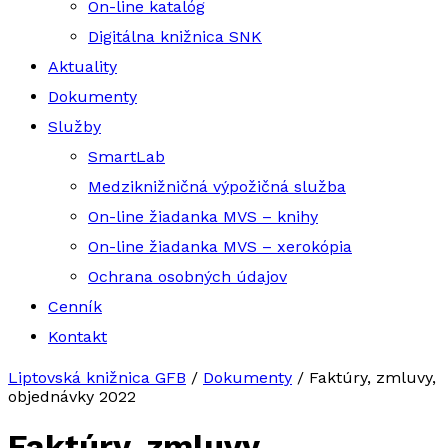
On-line katalóg
Digitálna knižnica SNK
Aktuality
Dokumenty
Služby
SmartLab
Medziknižničná výpožičná služba
On-line žiadanka MVS – knihy
On-line žiadanka MVS – xerokópia
Ochrana osobných údajov
Cenník
Kontakt
Liptovská knižnica GFB
/
Dokumenty
/
Faktúry, zmluvy,
objednávky 2022
Faktúry, zmluvy,