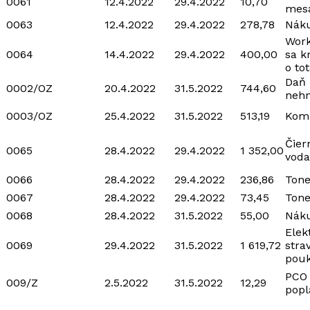
0061
12.4.2022
29.4.2022
10,70
mesa
0063
12.4.2022
29.4.2022
278,78
Náku
Wor
0064
14.4.2022
29.4.2022
400,00
sa k
o tot
Daň 
0002/OZ
20.4.2022
31.5.2022
744,60
nehn
0003/OZ
25.4.2022
31.5.2022
513,19
Kom
Čier
0065
28.4.2022
29.4.2022
1 352,00
voda
0066
28.4.2022
29.4.2022
236,86
Tone
0067
28.4.2022
29.4.2022
73,45
Tone
0068
28.4.2022
31.5.2022
55,00
Náku
Elek
0069
29.4.2022
31.5.2022
1 619,72
stra
pou
PCO
009/Z
2.5.2022
31.5.2022
12,29
popl