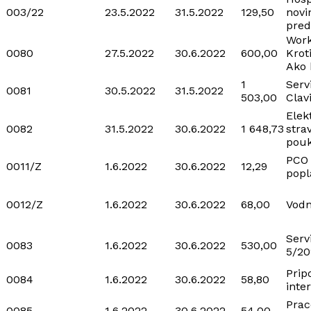
003/22
23.5.2022
31.5.2022
129,50
novi
pred
Work
0080
27.5.2022
30.6.2022
600,00
Krot
Ako 
1
Serv
0081
30.5.2022
31.5.2022
503,00
Clav
Elek
0082
31.5.2022
30.6.2022
1 648,73
stra
pou
PCO
0011/Z
1.6.2022
30.6.2022
12,29
popl
0012/Z
1.6.2022
30.6.2022
68,00
Vodn
Serv
0083
1.6.2022
30.6.2022
530,00
5/20
Prip
0084
1.6.2022
30.6.2022
58,80
inte
Prac
0085
1.6.2022
30.6.2022
54,00