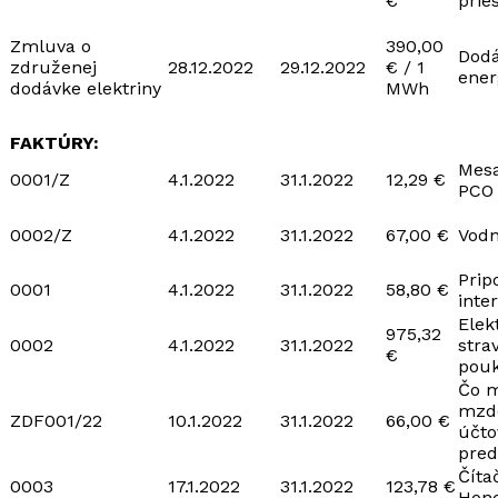
€
prie
Zmluva o
390,00
Dodá
združenej
28.12.2022
29.12.2022
€ / 1
ener
dodávke elektriny
MWh
FAKTÚRY:
Mesa
0001/Z
4.1.2022
31.1.2022
12,29 €
PCO
0002/Z
4.1.2022
31.1.2022
67,00 €
Vodn
Prip
0001
4.1.2022
31.1.2022
58,80 €
inte
Elek
975,32
0002
4.1.2022
31.1.2022
stra
€
pou
Čo m
mzd
ZDF001/22
10.1.2022
31.1.2022
66,00 €
účto
pred
Číta
0003
17.1.2022
31.1.2022
123,78 €
Hone