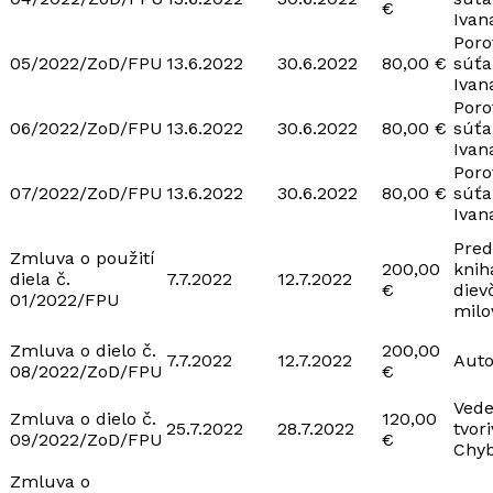
€
Ivan
Poro
05/2022/ZoD/FPU
13.6.2022
30.6.2022
80,00 €
súťa
Ivan
Poro
06/2022/ZoD/FPU
13.6.2022
30.6.2022
80,00 €
súťa
Ivan
Poro
07/2022/ZoD/FPU
13.6.2022
30.6.2022
80,00 €
súťa
Ivan
Pred
Zmluva o použití
200,00
kni
diela č.
7.7.2022
12.7.2022
€
diev
01/2022/FPU
milo
Zmluva o dielo č.
200,00
7.7.2022
12.7.2022
Auto
08/2022/ZoD/FPU
€
Vede
Zmluva o dielo č.
120,00
25.7.2022
28.7.2022
tvori
09/2022/ZoD/FPU
€
Chyb
Zmluva o