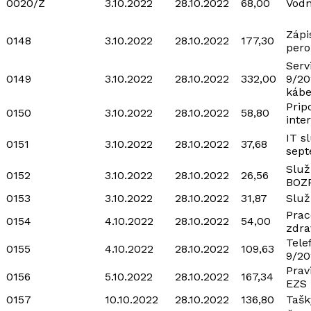
0020/Z
3.10.2022
28.10.2022
68,00
Vodn
Zápi
0148
3.10.2022
28.10.2022
177,30
per
Serv
0149
3.10.2022
28.10.2022
332,00
9/20
kábe
Prip
0150
3.10.2022
28.10.2022
58,80
inte
IT s
0151
3.10.2022
28.10.2022
37,68
sept
Služ
0152
3.10.2022
28.10.2022
26,56
BOZ
0153
3.10.2022
28.10.2022
31,87
Služ
Prac
0154
4.10.2022
28.10.2022
54,00
zdra
Tele
0155
4.10.2022
28.10.2022
109,63
9/20
Prav
0156
5.10.2022
28.10.2022
167,34
EZS
0157
10.10.2022
28.10.2022
136,80
Tašk