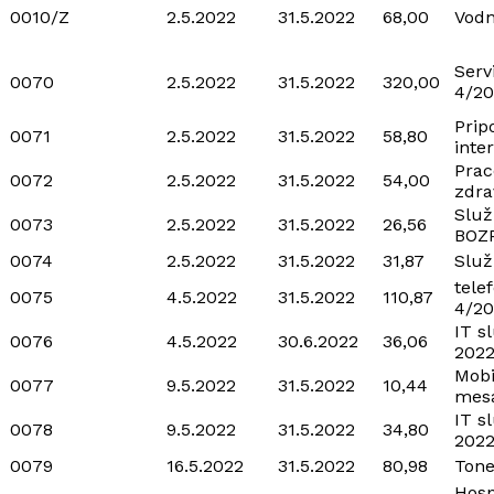
0010/Z
2.5.2022
31.5.2022
68,00
Vodn
Serv
0070
2.5.2022
31.5.2022
320,00
4/20
Prip
0071
2.5.2022
31.5.2022
58,80
inte
Prac
0072
2.5.2022
31.5.2022
54,00
zdra
Služ
0073
2.5.2022
31.5.2022
26,56
BOZ
0074
2.5.2022
31.5.2022
31,87
Služ
tele
0075
4.5.2022
31.5.2022
110,87
4/20
IT s
0076
4.5.2022
30.6.2022
36,06
202
Mobi
0077
9.5.2022
31.5.2022
10,44
mesa
IT s
0078
9.5.2022
31.5.2022
34,80
202
0079
16.5.2022
31.5.2022
80,98
Tone
Hos