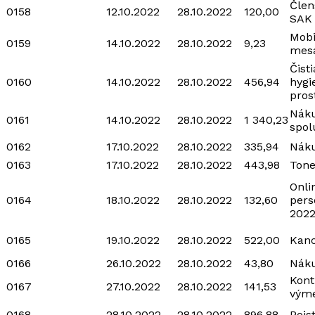
Člen
0158
12.10.2022
28.10.2022
120,00
SAK
Mobi
0159
14.10.2022
28.10.2022
9,23
mesa
Čist
0160
14.10.2022
28.10.2022
456,94
hygi
pros
Náku
0161
14.10.2022
28.10.2022
1 340,23
spol
0162
17.10.2022
28.10.2022
335,94
Náku
0163
17.10.2022
28.10.2022
443,98
Tone
Onli
0164
18.10.2022
28.10.2022
132,60
pers
2022
0165
19.10.2022
28.10.2022
522,00
Kanc
0166
26.10.2022
28.10.2022
43,80
Náku
Kont
0167
27.10.2022
28.10.2022
141,53
vým
0168
28.10.2022
28.10.2022
896,88
Pois