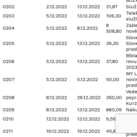
BOZ
0202
2.12.2022
13.12.2022
31,87
Služ
Tel
0203
5.12.2022
13.12.2022
109,30
služ
8
Zabe
0204
5.12.2022
8.12.2022
508,80
nové
Slov
0205
5.12.2022
13.12.2022
39,30
Slov
pred
Bibi
0206
5.12.2022
13.12.2022
37,80
revu
202
MY L
0207
5.12.2022
5.12.2022
50,00
novi
pred
Vede
0208
8.12.2022
29.12.2022
350,00
psyc
kurz
0209
8.12.2022
13.12.2022
660,09
Náku
0210
12.12.2022
13.12.2022
9,59
Mobi
Časo
0211
19.12.2022
19.12.2022
45,60
pred