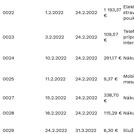
Elek
1 193,37
0022
1.2.2022
24.2.2022
stra
€
pou
Tele
109,57
0023
3.2.2022
24.2.2022
prip
€
inte
0024
10.2.2022
24.2.2022
291,17 €
Náku
Mobi
0025
11.2.2022
24.2.2022
9,37 €
mesa
338,70
0027
15.2.2022
24.2.2022
Náku
€
0028
16.2.2022
24.2.2022
115,29 €
Náku
0029
24.2.2022
31.3.2022
6,30 €
Slu