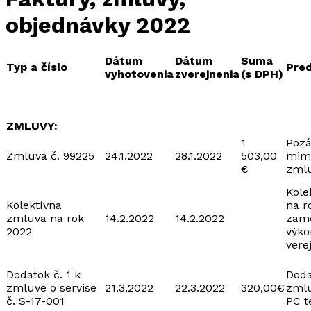
objednávky 2022
Dátum
Dátum
Suma
Typ a číslo
Pre
vyhotovenia
zverejnenia
(s DPH)
ZMLUVY:
1
Pozá
Zmluva č. 99225
24.1.2022
28.1.2022
503,00
mim
€
zml
Kole
Kolektívna
na r
zmluva na rok
14.2.2022
14.2.2022
zame
2022
výko
vere
Dodatok č. 1 k
Doda
zmluve o servise
21.3.2022
22.3.2022
320,00€
zmlu
č. S-17-001
PC t