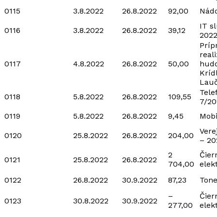
0115
3.8.2022
26.8.2022
92,00
Nádo
IT s
0116
3.8.2022
26.8.2022
39,12
202
Príp
real
0117
4.8.2022
26.8.2022
50,00
hudo
Kríd
Lauč
Tele
0118
5.8.2022
26.8.2022
109,55
7/20
0119
5.8.2022
26.8.2022
9,45
Mobi
Vere
0120
25.8.2022
26.8.2022
204,00
– 20
2
Čier
0121
25.8.2022
26.8.2022
704,00
elek
0122
26.8.2022
30.9.2022
87,23
Tone
–
Čier
0123
30.8.2022
30.9.2022
277,00
elek