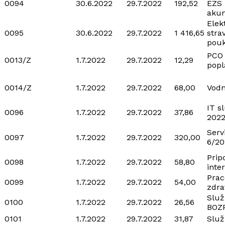
0094
30.6.2022
29.7.2022
192,52
EZS 
aku
Elek
0095
30.6.2022
29.7.2022
1 416,65
stra
pou
PCO
0013/Z
1.7.2022
29.7.2022
12,29
popl
0014/Z
1.7.2022
29.7.2022
68,00
Vodn
IT s
0096
1.7.2022
29.7.2022
37,86
202
Serv
0097
1.7.2022
29.7.2022
320,00
6/20
Prip
0098
1.7.2022
29.7.2022
58,80
inte
Prac
0099
1.7.2022
29.7.2022
54,00
zdra
Služ
0100
1.7.2022
29.7.2022
26,56
BOZ
0101
1.7.2022
29.7.2022
31,87
Služ