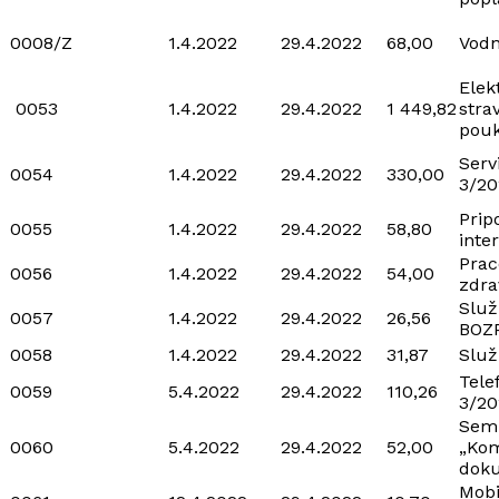
0008/Z
1.4.2022
29.4.2022
68,00
Vodn
Elek
0053
1.4.2022
29.4.2022
1 449,82
stra
pou
Serv
0054
1.4.2022
29.4.2022
330,00
3/20
Prip
0055
1.4.2022
29.4.2022
58,80
inte
Prac
0056
1.4.2022
29.4.2022
54,00
zdra
Služ
0057
1.4.2022
29.4.2022
26,56
BOZ
0058
1.4.2022
29.4.2022
31,87
Služ
Tele
0059
5.4.2022
29.4.2022
110,26
3/20
Sem
0060
5.4.2022
29.4.2022
52,00
„Kom
dok
Mobi