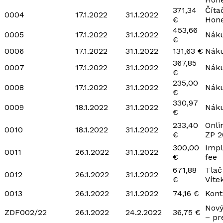
371,34
Číta
0004
17.1.2022
31.1.2022
€
Hone
453,66
0005
17.1.2022
31.1.2022
Náku
€
0006
17.1.2022
31.1.2022
131,63 €
Náku
367,85
0007
17.1.2022
31.1.2022
Náku
€
235,00
0008
17.1.2022
31.1.2022
Náku
€
330,97
0009
18.1.2022
31.1.2022
Náku
€
233,40
Onli
0010
18.1.2022
31.1.2022
€
ZP 2
300,00
Imp
0011
26.1.2022
31.1.2022
€
fee
671,88
Tlač
0012
26.1.2022
31.1.2022
€
Víte
0013
26.1.2022
31.1.2022
74,16 €
Kont
Nový
ZDF002/22
26.1.2022
24.2.2022
36,75 €
– pr