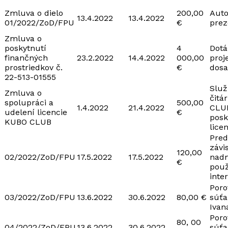
Zmluva o dielo
200,00
Auto
13.4.2022
13.4.2022
01/2022/ZoD/FPU
€
prez
Zmluva o
poskytnutí
4
Dotá
finančných
23.2.2022
14.4.2022
000,00
proj
prostriedkov č.
€
dos
22-513-01555
Služ
Zmluva o
čitá
spolupráci a
500,00
1.4.2022
21.4.2022
CLU
udelení licencie
€
posk
KUBO CLUB
lice
Pred
závis
120,00
02/2022/ZoD/FPU
17.5.2022
17.5.2022
nad
€
použ
inte
Poro
03/2022/ZoD/FPU
13.6.2022
30.6.2022
80,00 €
súťa
Ivan
Poro
80, 00
04/2022/ZoD/FPU
13.6.2022
30.6.2022
súťa