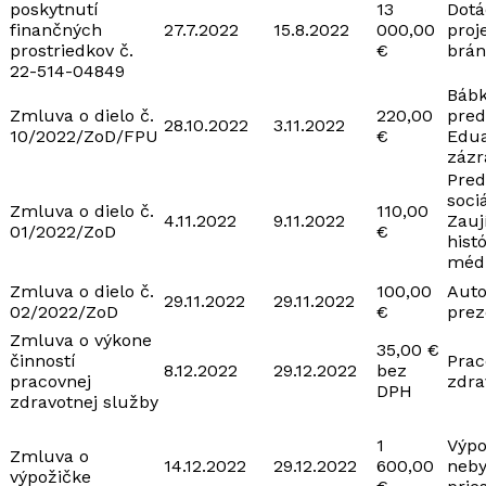
poskytnutí
13
Dotá
finančných
27.7.2022
15.8.2022
000,00
proj
prostriedkov č.
€
brán
22-514-04849
Báb
Zmluva o dielo č.
220,00
pred
28.10.2022
3.11.2022
10/2022/ZoD/FPU
€
Edua
zázr
Pred
sociá
Zmluva o dielo č.
110,00
4.11.2022
9.11.2022
Zauj
01/2022/ZoD
€
hist
médi
Zmluva o dielo č.
100,00
Auto
29.11.2022
29.11.2022
02/2022/ZoD
€
prez
Zmluva o výkone
35,00 €
činností
Prac
8.12.2022
29.12.2022
bez
pracovnej
zdra
DPH
zdravotnej služby
1
Výpo
Zmluva o
14.12.2022
29.12.2022
600,00
neby
výpožičke