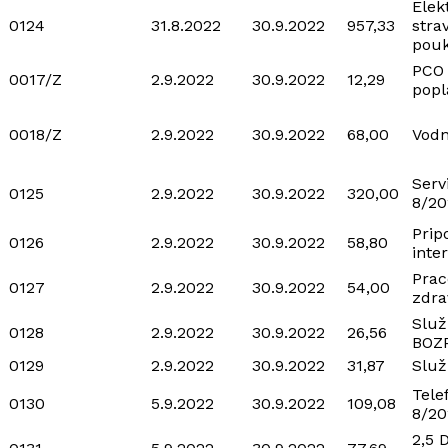
Elek
0124
31.8.2022
30.9.2022
957,33
stra
pou
PCO
0017/Z
2.9.2022
30.9.2022
12,29
popl
0018/Z
2.9.2022
30.9.2022
68,00
Vodn
Serv
0125
2.9.2022
30.9.2022
320,00
8/20
Prip
0126
2.9.2022
30.9.2022
58,80
inte
Prac
0127
2.9.2022
30.9.2022
54,00
zdra
Služ
0128
2.9.2022
30.9.2022
26,56
BOZ
0129
2.9.2022
30.9.2022
31,87
Služ
Tele
0130
5.9.2022
30.9.2022
109,08
8/20
2,5 