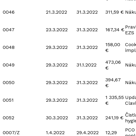
0046
21.3.2022
31.3.2022
311,59 €
Náku
Prav
0047
23.3.2022
31.3.2022
167,34 €
EZS
158,00
Cook
0048
29.3.2022
31.3.2022
€
impl
473,06
0049
29.3.2022
31.1.2022
Náku
€
394,67
0050
29.3.2022
31.3.2022
Náku
€
1 335,55
Upda
0051
29.3.2022
31.3.2022
€
Clav
Čist
0052
30.3.2022
31.3.2022
241,19 €
hygi
PCO
0007/Z
1.4.2022
29.4.2022
12,29
popl