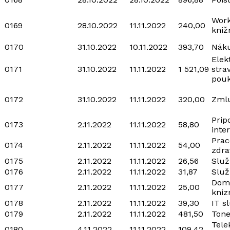
Work
0169
28.10.2022
11.11.2022
240,00
kniž
0170
31.10.2022
10.11.2022
393,70
Náku
Elek
0171
31.10.2022
11.11.2022
1 521,09
stra
pou
0172
31.10.2022
11.11.2022
320,00
Zmlu
Prip
0173
2.11.2022
11.11.2022
58,80
inte
Prac
0174
2.11.2022
11.11.2022
54,00
zdra
0175
2.11.2022
11.11.2022
26,56
Služ
0176
2.11.2022
11.11.2022
31,87
Služ
Dom
0177
2.11.2022
11.11.2022
25,00
kniz
0178
2.11.2022
11.11.2022
39,30
IT s
0179
2.11.2022
11.11.2022
481,50
Tone
Tel
0180
4.11.2022
11.11.2022
109,42