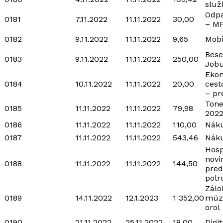
služ
Odp
0181
7.11.2022
11.11.2022
30,00
– M
0182
9.11.2022
11.11.2022
9,65
Mobi
Bese
0183
9.11.2022
11.11.2022
250,00
Job
Ekon
0184
10.11.2022
11.11.2022
20,00
cest
– pr
Tone
0185
11.11.2022
11.11.2022
79,98
2022
0186
11.11.2022
11.11.2022
110,00
Náku
0187
11.11.2022
11.11.2022
543,46
Náku
Hos
novi
0188
11.11.2022
11.11.2022
144,50
pred
polr
Zálo
0189
14.11.2022
12.1.2023
1 352,00
múz
orol
0190
21.11.2022
25.11.2022
18,00
Digi