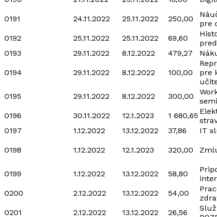
Náu
0191
24.11.2022
25.11.2022
250,00
pre 
Hist
0192
25.11.2022
25.11.2022
69,60
pred
0193
29.11.2022
8.12.2022
479,27
Náku
Repr
0194
29.11.2022
8.12.2022
100,00
pre 
učit
Work
0195
29.11.2022
8.12.2022
300,00
semi
Elek
0196
30.11.2022
12.1.2023
1 680,65
stra
0197
1.12.2022
13.12.2022
37,86
IT s
0198
1.12.2022
12.1.2023
320,00
Zmlu
Prip
0199
1.12.2022
13.12.2022
58,80
inte
Prac
0200
2.12.2022
13.12.2022
54,00
zdra
Služ
0201
2.12.2022
13.12.2022
26,56