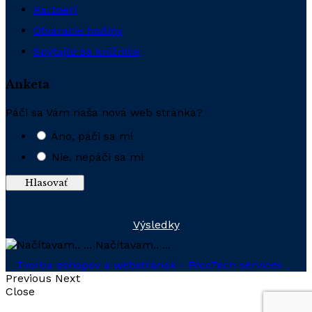
Partneri
Otváracie hodiny
Spýtajte sa knižnice
Anketa
Páči sa Vám naša nová web stránka?
Áno, páči sa mi
Nie, nepáči sa mi
Výsledky
Načítavam.. ...
Tvorba eshopov a webstránok - FreeTech services
Previous
Next
Close